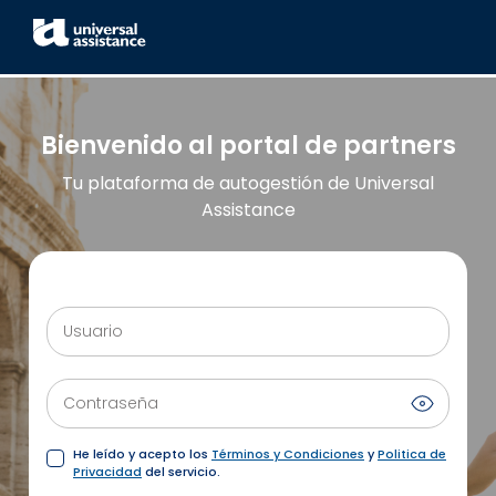
Bienvenido al portal de partners
Tu plataforma de autogestión de Universal
Assistance
Usuario
Contraseña
He leído y acepto los
Términos y Condiciones
y
Politica de
Privacidad
del servicio.